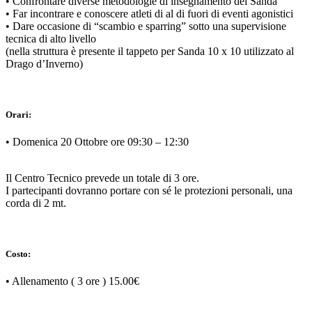
• Confrontare diverse metodologie di insegnamento del Sanda
• Far incontrare e conoscere atleti di al di fuori di eventi agonistici
• Dare occasione di “scambio e sparring” sotto una supervisione
tecnica di alto livello
(nella struttura è presente il tappeto per Sanda 10 x 10 utilizzato al
Drago d’Inverno)
Orari:
• Domenica 20 Ottobre ore 09:30 – 12:30
Il Centro Tecnico prevede un totale di 3 ore.
I partecipanti dovranno portare con sé le protezioni personali, una
corda di 2 mt.
Costo:
• Allenamento ( 3 ore ) 15.00€